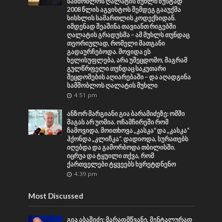
სამშობლოს ღალატის მუხლი ზუსტად
2008 წლის აგვისტოს შემდეგ გააუქმა
სისხლის სამართლის კოდექსიდან.
იმდენად შეაშინა თავიანთ რიგებში
ღალატის გრადუსმა – ამ მუხლს თუნდაც
თეორიულად, რომელი მათგანი
გადაურჩებოდა. მოვიდა ეს
ხელისუფლება, არა უშეცდომო, მაგრამ
გულწრფელი თუნდაც საკუთარი
შეცდომების აღიარებაში – და აღადგინა
სამშობლოს ღალატის მუხლი
4:51 pm
ანზორ მარგიანი გია ბარამიძეზე: ომში
მაგას არ უომია. ოჩამჩირეში რომ
ჩამოვიდა, მოითხოვა „კასკა“ და „კასკა“
ჰქონდა „კლიჩკა“. დადიოდა, სურათებს
იღებდა და გამორბოდა თბილისში.
იცრუა და ტყუილი თქვა, რომ
ქართველები ტყვეებს ხვრეტდნენო
4:39 pm
Most Discussed
გია აბაშიძე: მარადმწვანე, მენტალურად