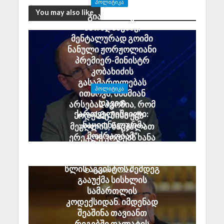
ᲞᲝᲚᲘᲢᲘᲙᲐ
You may also like
გია აბაშიძე:
მარადმწვანე,
მენტალურად გოიმი
ნანული ჟორჟოლიანი
პრემიერ-მინისტრ
კობახიძის
გასამართლებას
ᲞᲝᲚᲘᲢᲘᲙᲐ
ითხოვს; შხამიან
დავით
არსებას ჰგონია, რომ
ქართველიშვილი:
ოდესმე მისი ექს-
„ნაციონალურმა
მეუღლის, ნაცჯალათ
მოძრაობამ“
ერეკლე კოდუას ხანა
სამშობლოს ღალატის
დადგება
მუხლი ზუსტად 2008
საქართველოში
წლის აგვისტოს შემდეგ
August 8, 2026
გააუქმა სისხლის
სამართლის
კოდექსიდან. იმდენად
შეაშინა თავიანთ
რიგებში ღალატის