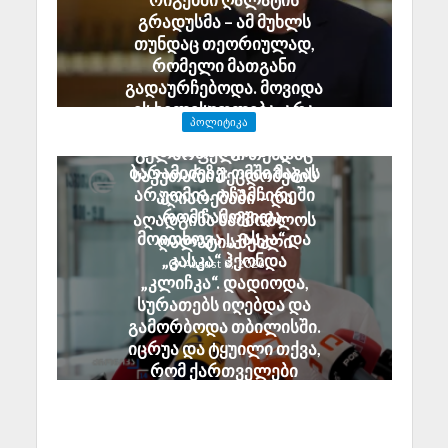
გრადუსმა – ამ მუხლს
თუნდაც თეორიულად,
რომელი მათგანი
გადაურჩებოდა. მოვიდა
ეს ხელისუფლება, არა
ᲞᲝᲚᲘᲢᲘᲙᲐ
უშეცდომო, მაგრამ
ანზორ მარგიანი გია
გულწრფელი თუნდაც
ბარამიძეზე: ომში მაგას
საკუთარი შეცდომების
არ უომია. ოჩამჩირეში
აღიარებაში – და
რომ ჩამოვიდა,
აღადგინა სამშობლოს
მოითხოვა „კასკა“ და
ღალატის მუხლი
„კასკა“ ჰქონდა
August 8, 2026
„კლიჩკა“. დადიოდა,
სურათებს იღებდა და
გამორბოდა თბილისში.
იცრუა და ტყუილი თქვა,
რომ ქართველები
ტყვეებს ხვრეტდნენო
August 8, 2026