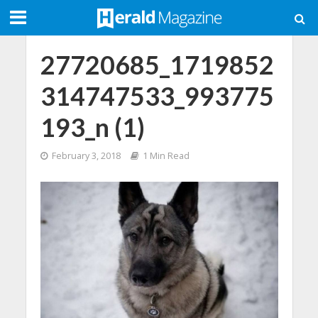
27720685_1719852
314747533_993775
193_n (1)
February 3, 2018
1 Min Read