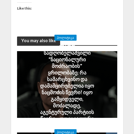
Like this:
ᲞᲝᲚᲘᲢᲘᲙᲐ
You may also like
ლადო
სადღობელაშვილი
“ნაციონალური
მოძრაობის”
ყრილობაზე: რა
სამარცხვინო და
დამამცირებელია იყო
ნაცმოძის წევრი! იყო
გამყიდველი,
მოძალადე,
აგენტურული პარტიის
წევრი – ოფიციალური
გიჟის მეთაურობის ქვეშ
August 5, 2026
ᲞᲝᲚᲘᲢᲘᲙᲐ