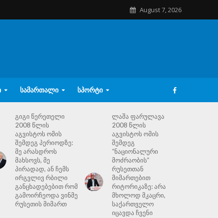
August 7, 2026
Ი
ᲡᲐᲛᲐᲠᲗᲐᲚᲘ
ᲡᲞᲝᲠᲢᲘ
გიგი წერეთელი
ლაშა ფარულავა
2008 წლის
2008 წლის
აგვისტოს ომის
აგვისტოს ომის
შემდეგ პერიოდზე:
შემდეგ
მე არასდროს
“ნაციონალური
მახსოვს, მე
მოძრაობის”
პირადად, ან ჩემს
რუსეთთან
ირგვლივ რბილი
მიმართებით
განცხადებებით რომ
რიტორიკაზე: არა
გამოირჩეოდა ვინმე
მხოლოდ მკაცრი,
რუსეთის მიმართ
საქართველო
იცავდა ჩვენი