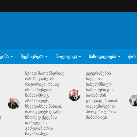
ᲪᲘᲜᲐ
ᲛᲔᲪᲜᲘᲔᲠᲔᲑᲐ
ᲞᲝᲚᲘᲢᲘᲙᲐ
ᲡᲐᲖᲝᲒᲐᲓᲝᲔᲑᲐ
ᲯᲐᲠ
ზვიად შალამბერიძე
ვეტერანების
ოპოზიციაზე: ის
საქმეთა
რიტორიკა, რასაც
სახელმწიფო
ისინი რუსეთის
სამსახური გია
წინააღმდეგ
ბარამიძის
აწარმოებენ,
განცხადებასთან
სხვადასხვა ნაბიჯი,
დაკავშირებით
რასაც დღეს დგამენ,
პროკურატურას
ს
სწორედ ქვეყნის
მიმართავს
ფარგლებს
გარედან არის
ნაკარნახევი