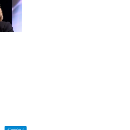
ᲞᲝᲚᲘᲢᲘᲙᲐ