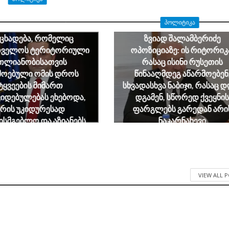
ნდრე ტაბატაძე: გიორგი
ᲞᲝᲚᲘᲢᲘᲙᲐ
იძის მიერ გაკეთებული
ნცხადება, რომელიც
ზვიად შალამბერიძე
თველოს ტერიტორიული
ოპოზიციაზე: ის რიტორიკ
თლიანობისათვის
რასაც ისინი რუსეთის
მოებული ომის დროს
წინააღმდეგ აწარმოებენ
ტყვეების მიმართ
სხვადასხვა ნაბიჯი, რასაც 
იდებულებას ეხებოდა,
დგამენ, სწორედ ქვეყნის
არის უკიდურესად
ფარგლებს გარედან არი
ხისმგებლო და აზიანებს
ნაკარნახევი
ართველოს ეროვნულ
August 7, 2026
ინტერესებს
August 7, 2026
VIEW ALL 