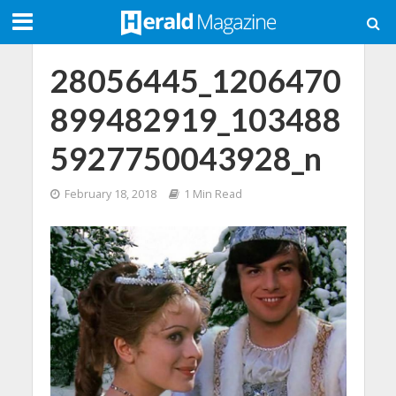
28056445_1206470
899482919_103488
5927750043928_n
February 18, 2018
1 Min Read