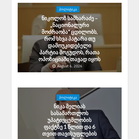
ᲞᲝᲚᲘᲢᲘᲙᲐ
ნიკოლოზ სამხარაძე –
„ნაციონალური
მოძრაობა“ ცდილობს,
რომ სხვა პატარა თუ
დამოუკიდებელი
პარტია მოგუდოს, რათა
ოპოზიციაში თავად იყოს
August 6, 2026
ᲞᲝᲚᲘᲢᲘᲙᲐ
ნიკა მელიას
სასამართლოს
უპატივცემლობის
ფაქტზე 1 წლით და 6
თვით თავისუფლების