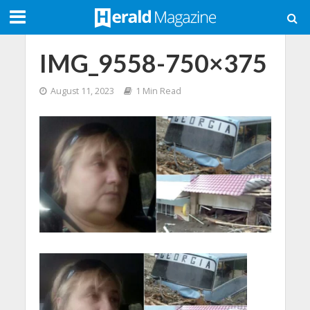
IMG_9558-750×375
August 11, 2023
1 Min Read