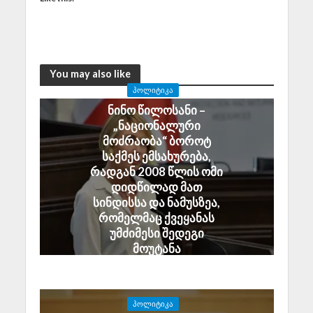
You may also like
ᲞᲝᲚᲘᲢᲘᲙᲐ
ნინო წილოსანი –
„ნაციონალური
მოძრაობა“ ბოროტ
საქმეს ემსახურება,
რადგან 2008 წლის ომი
დიდწილად მათ
სინდისსა და ნამუსზეა,
რომელმაც ქვეყანას
უმძიმესი შედეგი
მოუტანა
August 6, 2026
ᲞᲝᲚᲘᲢᲘᲙᲐ