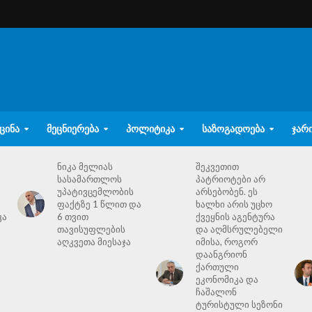
ᲪᲘᲜᲐ
ᲛᲔᲪᲜᲘᲔᲠᲔᲑᲐ
ᲞᲝᲚᲘᲢᲘᲙᲐ
ᲡᲐᲖᲝᲒᲐᲓᲝᲔᲑᲐ
ᲯᲐᲠ
ნიკა მელიას
შეკვეთით
სასამართლოს
პატრიოტები არ
უპატივცემლობის
არსებობენ. ეს
ფაქტზე 1 წლით და
ხალხი არის უცხო
ვა
6 თვით
ქვეყნის აგენტურა
თავისუფლების
და აღმსრულებელი
აღკვეთა მიესაჯა
იმისა, როგორ
დაანგრიონ
ქართული
ეკონომიკა და
ჩაშალონ
ტურისტული სეზონი