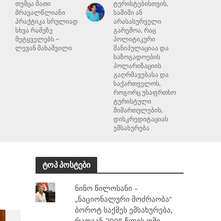
თუმცა მათი
ტურისტებისთვის,
მრავალწლიანი
საშიში ან
პრაქტიკა სრულიად
არასასურველი
სხვა რამეზე
გარემოა, რაც
მეტყველებს –
პოლიტიკური
ლევან მახაშვილი
მანიპულაციაა და
საზოგადოების
პოლარიზაციის
გაღრმავებასა და
საქართველოს,
როგორც უსაფრთხო
ტურისტული
მიმართულების,
დისკრედიტაციას
ემსახურება
ტოპ პოსტები
ნინო წილოსანი –
„ნაციონალური მოძრაობა“
ბოროტ საქმეს ემსახურება,
რადგან 2008 წლის ომი