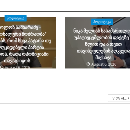
ᲞᲝᲚᲘᲢᲘᲙᲐ
ᲞᲝᲚᲘᲢᲘᲙᲐ
კოლოზ სამხარაძე –
ნიკა მელიას სასამართლ
იონალური მოძრაობა“
უპატივცემლობის ფაქტზე 
ს, რომ სხვა პატარა თუ
წლით და 6 თვით
ოუკიდებელი პარტია
თავისუფლების აღკვეთ
ოს, რათა ოპოზიციაში
მიესაჯა
თავად იყოს
August 6, 2026
August 6, 2026
VIEW ALL 