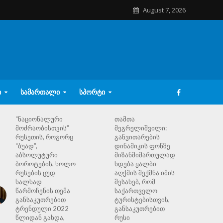
August 7, 2026
Ი
ᲡᲐᲛᲐᲠᲗᲐᲚᲘ
ᲡᲞᲝᲠᲢᲘ
“ნაციონალური
თამთა
მოძრაობისთვის”
მეგრელიშვილი:
რუსეთის, როგორც
განვითარების
“ბუად”,
დინამიკის ფონზე
აბსოლუტური
მიზანმიმართულად
ბოროტების, ხოლო
ხდება ყალბი
რუსების ცუდ
აღქმის შექმნა იმის
ხალხად
შესახებ, რომ
წარმოჩენის თემა
საქართველო
განსაკუთრებით
ტურისტებისთვის,
ტრენდული 2022
განსაკუთრებით
წლიდან გახდა,
რუსი