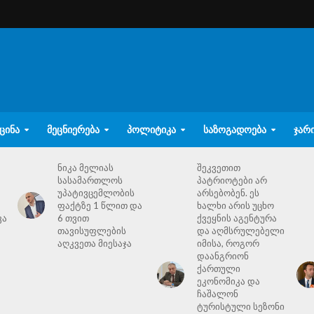
ᲪᲘᲜᲐ
ᲛᲔᲪᲜᲘᲔᲠᲔᲑᲐ
ᲞᲝᲚᲘᲢᲘᲙᲐ
ᲡᲐᲖᲝᲒᲐᲓᲝᲔᲑᲐ
ᲯᲐᲠ
ნიკა მელიას
შეკვეთით
სასამართლოს
პატრიოტები არ
უპატივცემლობის
არსებობენ. ეს
ფაქტზე 1 წლით და
ხალხი არის უცხო
ვა
6 თვით
ქვეყნის აგენტურა
თავისუფლების
და აღმსრულებელი
აღკვეთა მიესაჯა
იმისა, როგორ
დაანგრიონ
ქართული
ეკონომიკა და
ჩაშალონ
ტურისტული სეზონი