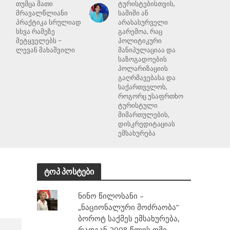
თუმცა მათი
ტურისტებისთვის,
მრავალწლიანი
საშიში ან
პრაქტიკა სრულიად
არასასურველი
სხვა რამეზე
გარემოა, რაც
მეტყველებს –
პოლიტიკური
ლევან მახაშვილი
მანიპულაციაა და
საზოგადოების
პოლარიზაციის
გაღრმავებასა და
საქართველოს,
როგორც უსაფრთხო
ტურისტული
მიმართულების,
დისკრედიტაციას
ემსახურება
ტოპ პოსტები
ნინო წილოსანი –
„ნაციონალური მოძრაობა“
ბოროტ საქმეს ემსახურება,
რადგან 2008 წლის ომი