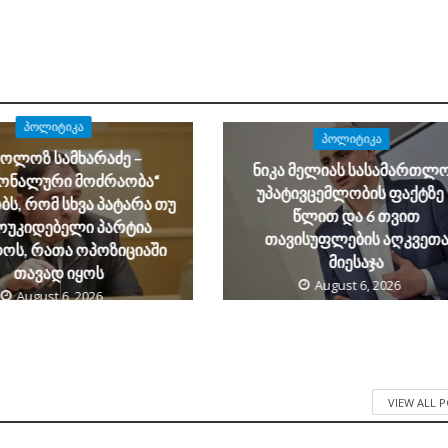
ᲞᲝᲚᲘᲢᲘᲙᲐ
ᲞᲝᲚᲘᲢᲘᲙᲐ
კოლოზ სამხარაძე –
ნიკა მელიას სასამართლ
იონალური მოძრაობა“
უპატივცემლობის ფაქტზე 
ს, რომ სხვა პატარა თუ
წლით და 6 თვით
ოუკიდებელი პარტია
თავისუფლების აღკვეთ
ოს, რათა ოპოზიციაში
მიესაჯა
თავად იყოს
August 6, 2026
August 6, 2026
VIEW ALL 