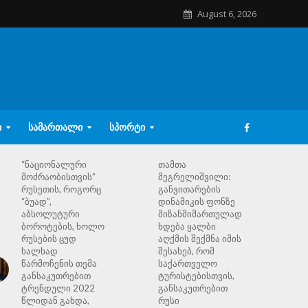
August 6, 2026
Ი
ᲡᲐᲛᲐᲠᲗᲐᲚᲘ
ᲡᲞᲝᲠᲢᲘ
“ნაციონალური
თამთა
მოძრაობისთვის”
მეგრელიშვილი:
რუსეთის, როგორც
განვითარების
“ბუად”,
დინამიკის ფონზე
აბსოლუტური
მიზანმიმართულად
ბოროტების, ხოლო
ხდება ყალბი
რუსების ცუდ
აღქმის შექმნა იმის
ხალხად
შესახებ, რომ
წარმოჩენის თემა
საქართველო
განსაკუთრებით
ტურისტებისთვის,
ტრენდული 2022
განსაკუთრებით
წლიდან გახდა,
რუსი