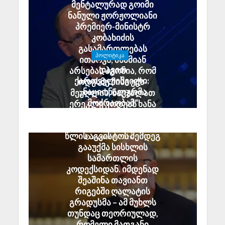
მენტალურად გოიმი
ნანული ჟორჟოლიანი
პრემიერ-მინისტრ
კობახიძის
გასამართლებას
ᲞᲝᲚᲘᲢᲘᲙᲐ
ითხოვს; შხამიან
დავით
არსებას ჰგონია, რომ
ქართველიშვილი:
ოდესმე მისი ექს-
„ნაციონალურმა
მეუღლის, ნაცჯალათ
მოძრაობამ“
ერეკლე კოდუას ხანა
სამშობლოს ღალატის
დადგება
მუხლი ზუსტად 2008
საქართველოში
წლის აგვისტოს შემდეგ
August 8, 2026
გააუქმა სისხლის
სამართლის
კოდექსიდან. იმდენად
შეაშინა თავიანთ
რიგებში ღალატის
გრადუსმა – ამ მუხლს
თუნდაც თეორიულად,
რომელი მათგანი