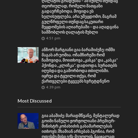
ღალატის გრადუსმა – ამ მუხლს თუნდაც
თეორიულად, რომელი მათგანი
გადაურჩებოდა. მოვიდა ეს
ხელისუფლება, არა უშეცდომო, მაგრამ
გულწრფელი თუნდაც საკუთარი
შეცდომების აღიარებაში – და აღადგინა
სამშობლოს ღალატის მუხლი
4:51 pm
ანზორ მარგიანი გია ბარამიძეზე: ომში
მაგას არ უომია. ოჩამჩირეში რომ
ჩამოვიდა, მოითხოვა „კასკა“ და „კასკა“
ჰქონდა „კლიჩკა“. დადიოდა, სურათებს
იღებდა და გამორბოდა თბილისში.
იცრუა და ტყუილი თქვა, რომ
ქართველები ტყვეებს ხვრეტდნენო
4:39 pm
Most Discussed
გია აბაშიძე: მარადმწვანე, მენტალურად
გოიმი ნანული ჟორჟოლიანი პრემიერ-
მინისტრ კობახიძის გასამართლებას
ითხოვს; შხამიან არსებას ჰგონია, რომ
ოდესმე მისი ექს-მეუღლის, ნაცჯალათ