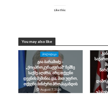
Like this:
You may also like
ალექსა
ბარამ
გა
ᲞᲝᲚᲘᲢᲘᲙᲐ
საქარ
გია ბარამიძე –
მ
„ქოცპროკურატურამ“ ჩემზე
წარ
საქმე აღძრა, არც თქვენი
დევნის მეშინია და, მით უფრო,
დამოკ
თქვენი ბინძური პროპაგანდის
August 7, 2026
უპასუ
საქ