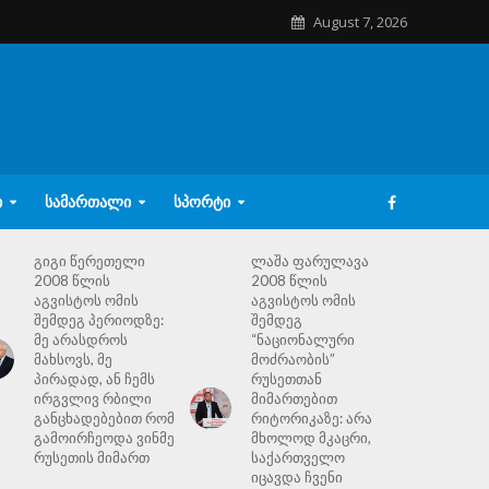
August 7, 2026
Ი
ᲡᲐᲛᲐᲠᲗᲐᲚᲘ
ᲡᲞᲝᲠᲢᲘ
გიგი წერეთელი
ლაშა ფარულავა
2008 წლის
2008 წლის
აგვისტოს ომის
აგვისტოს ომის
შემდეგ პერიოდზე:
შემდეგ
მე არასდროს
“ნაციონალური
მახსოვს, მე
მოძრაობის”
პირადად, ან ჩემს
რუსეთთან
ირგვლივ რბილი
მიმართებით
განცხადებებით რომ
რიტორიკაზე: არა
გამოირჩეოდა ვინმე
მხოლოდ მკაცრი,
რუსეთის მიმართ
საქართველო
იცავდა ჩვენი