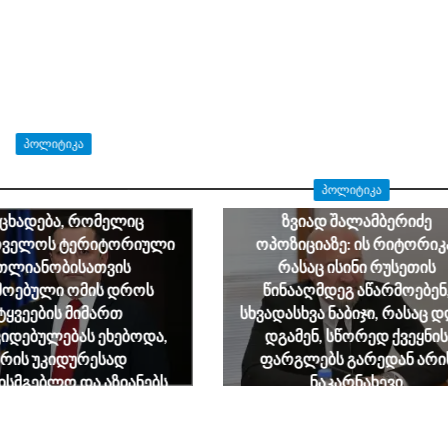
ᲞᲝᲚᲘᲢᲘᲙᲐ
ნდრე ტაბატაძე: გიორგი
ᲞᲝᲚᲘᲢᲘᲙᲐ
იძის მიერ გაკეთებული
ნცხადება, რომელიც
ზვიად შალამბერიძე
თველოს ტერიტორიული
ოპოზიციაზე: ის რიტორიკ
თლიანობისათვის
რასაც ისინი რუსეთის
მოებული ომის დროს
წინააღმდეგ აწარმოებენ
ტყვეების მიმართ
სხვადასხვა ნაბიჯი, რასაც 
იდებულებას ეხებოდა,
დგამენ, სწორედ ქვეყნის
არის უკიდურესად
ფარგლებს გარედან არი
ხისმგებლო და აზიანებს
ნაკარნახევი
ართველოს ეროვნულ
August 7, 2026
ინტერესებს