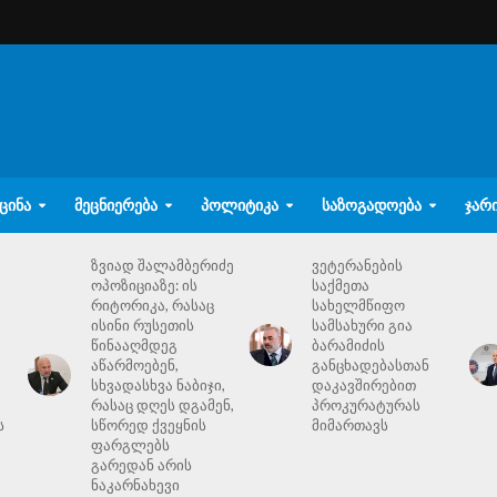
ᲪᲘᲜᲐ
ᲛᲔᲪᲜᲘᲔᲠᲔᲑᲐ
ᲞᲝᲚᲘᲢᲘᲙᲐ
ᲡᲐᲖᲝᲒᲐᲓᲝᲔᲑᲐ
ᲯᲐᲠ
ზვიად შალამბერიძე
ვეტერანების
ოპოზიციაზე: ის
საქმეთა
რიტორიკა, რასაც
სახელმწიფო
ისინი რუსეთის
სამსახური გია
წინააღმდეგ
ბარამიძის
აწარმოებენ,
განცხადებასთან
სხვადასხვა ნაბიჯი,
დაკავშირებით
რასაც დღეს დგამენ,
პროკურატურას
ს
სწორედ ქვეყნის
მიმართავს
ფარგლებს
გარედან არის
ნაკარნახევი