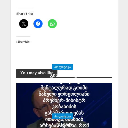
Share this:
Like this:
ᲞᲝᲚᲘᲢᲘᲙᲐ
You may also like
გია აბაშიძე:
მარადმწვანე,
მენტალურად გოიმი
ნანული ჟორჟოლიანი
პრემიერ-მინისტრ
კობახიძის
გასამართლებას
ᲞᲝᲚᲘᲢᲘᲙᲐ
ითხოვს; შხამიან
დავით
არსებას ჰგონია, რომ