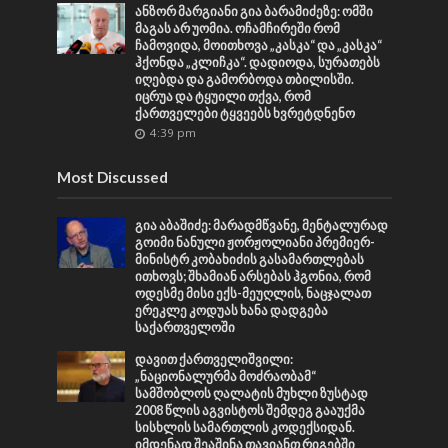
ანზორ მარგიანი გია ბარამიძეზე: ომში
მაგას არ უომია. ოჩამჩირეში რომ
ჩამოვიდა, მოითხოვა „კასკა“ და „კასკა“
ჰქონდა „კლიჩკა“. დადიოდა, სურათებს
იღებდა და გამორბოდა თბილისში.
იცრუა და ტყუილი თქვა, რომ
ქართველები ტყვეებს ხვრეტდნენო
4:39 pm
Most Discussed
გია აბაშიძე: მარადმწვანე, მენტალურად
გოიმი ნანული ჟორჟოლიანი პრემიერ-
მინისტრ კობახიძის გასამართლებას
ითხოვს; შხამიან არსებას ჰგონია, რომ
ოდესმე მისი ექს-მეუღლის, ნაცჯალათ
ერეკლე კოდუას ხანა დადგება
საქართველოში
დავით ქართველიშვილი:
„ნაციონალურმა მოძრაობამ“
სამშობლოს ღალატის მუხლი ზუსტად
2008 წლის აგვისტოს შემდეგ გააუქმა
სისხლის სამართლის კოდექსიდან.
იმდენად შეაშინა თავიანთ რიგებში