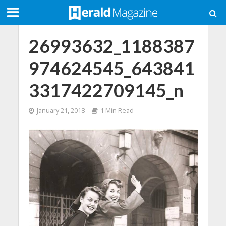
26993632_1188387
974624545_643841
3317422709145_n
January 21, 2018
1 Min Read