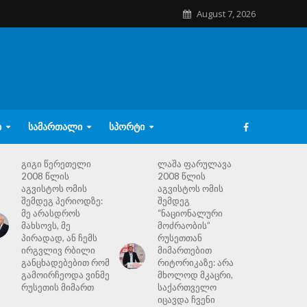
August 7, 2026
Ი
ᲡᲐᲛᲐᲠᲗᲐᲚᲘ
ᲡᲞᲝᲠᲢᲘ
გიგი წერეთელი
ლაშა ფარულავა
2008 წლის
2008 წლის
აგვისტოს ომის
აგვისტოს ომის
შემდეგ პერიოდზე:
შემდეგ
მე არასდროს
“ნაციონალური
მახსოვს, მე
მოძრაობის”
პირადად, ან ჩემს
რუსეთთან
ირგვლივ რბილი
მიმართებით
განცხადებებით რომ
რიტორიკაზე: არა
გამოირჩეოდა ვინმე
მხოლოდ მკაცრი,
რუსეთის მიმართ
საქართველო
იცავდა ჩვენი