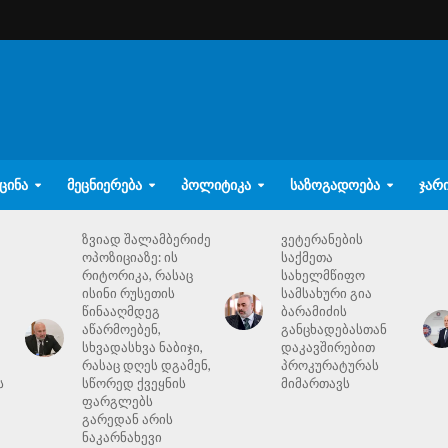
ᲪᲘᲜᲐ
ᲛᲔᲪᲜᲘᲔᲠᲔᲑᲐ
ᲞᲝᲚᲘᲢᲘᲙᲐ
ᲡᲐᲖᲝᲒᲐᲓᲝᲔᲑᲐ
ᲯᲐᲠ
ზვიად შალამბერიძე
ვეტერანების
ოპოზიციაზე: ის
საქმეთა
რიტორიკა, რასაც
სახელმწიფო
ისინი რუსეთის
სამსახური გია
წინააღმდეგ
ბარამიძის
აწარმოებენ,
განცხადებასთან
სხვადასხვა ნაბიჯი,
დაკავშირებით
რასაც დღეს დგამენ,
პროკურატურას
ს
სწორედ ქვეყნის
მიმართავს
ფარგლებს
გარედან არის
ნაკარნახევი