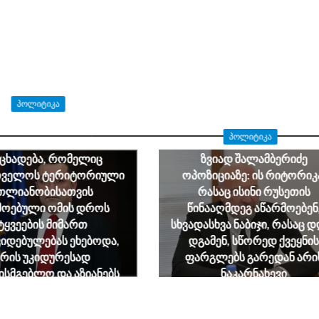
ᲞᲝᲚᲘᲢᲘᲙᲐ
ნდრე ტაბატაძე: გიორგი
ᲞᲝᲚᲘᲢᲘᲙᲐ
იძის მიერ გაკეთებული
ნცხადება, რომელიც
ზვიად შალამბერიძე
თველოს ტერიტორიული
ოპოზიციაზე: ის რიტორიკ
თლიანობისათვის
რასაც ისინი რუსეთის
მოებული ომის დროს
წინააღმდეგ აწარმოებენ
ტყვეების მიმართ
სხვადასხვა ნაბიჯი, რასაც 
იდებულებას ეხებოდა,
დგამენ, სწორედ ქვეყნის
არის უკიდურესად
ფარგლებს გარედან არი
ხისმგებლო და აზიანებს
ნაკარნახევი
ართველოს ეროვნულ
August 7, 2026
ინტერესებს