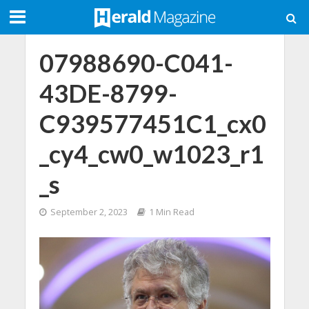
07988690-C041-
43DE-8799-
C939577451C1_cx0
_cy4_cw0_w1023_r1
_s
September 2, 2023
1 Min Read