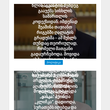
საქართველოში
წლის აგვისტოს შემდეგ
August 8, 2026
გააუქმა სისხლის
სამართლის
კოდექსიდან. იმდენად
შეაშინა თავიანთ
რიგებში ღალატის
გრადუსმა – ამ მუხლს
თუნდაც თეორიულად,
რომელი მათგანი
გადაურჩებოდა. მოვიდა
ეს ხელისუფლება, არა
ᲞᲝᲚᲘᲢᲘᲙᲐ
უშეცდომო, მაგრამ
ანზორ მარგიანი გია
გულწრფელი თუნდაც
ბარამიძეზე: ომში მაგას
საკუთარი შეცდომების
არ უომია. ოჩამჩირეში
აღიარებაში – და
რომ ჩამოვიდა,
აღადგინა სამშობლოს
მოითხოვა „კასკა“ და
ღალატის მუხლი
„კასკა“ ჰქონდა
August 8, 2026
„კლიჩკა“. დადიოდა,
სურათებს იღებდა და