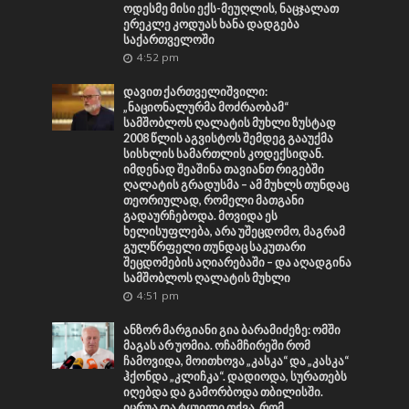
ოდესმე მისი ექს-მეუღლის, ნაცჯალათ
ერეკლე კოდუას ხანა დადგება
საქართველოში
4:52 pm
დავით ქართველიშვილი:
„ნაციონალურმა მოძრაობამ“
სამშობლოს ღალატის მუხლი ზუსტად
2008 წლის აგვისტოს შემდეგ გააუქმა
სისხლის სამართლის კოდექსიდან.
იმდენად შეაშინა თავიანთ რიგებში
ღალატის გრადუსმა – ამ მუხლს თუნდაც
თეორიულად, რომელი მათგანი
გადაურჩებოდა. მოვიდა ეს
ხელისუფლება, არა უშეცდომო, მაგრამ
გულწრფელი თუნდაც საკუთარი
შეცდომების აღიარებაში – და აღადგინა
სამშობლოს ღალატის მუხლი
4:51 pm
ანზორ მარგიანი გია ბარამიძეზე: ომში
მაგას არ უომია. ოჩამჩირეში რომ
ჩამოვიდა, მოითხოვა „კასკა“ და „კასკა“
ჰქონდა „კლიჩკა“. დადიოდა, სურათებს
იღებდა და გამორბოდა თბილისში.
იცრუა და ტყუილი თქვა, რომ