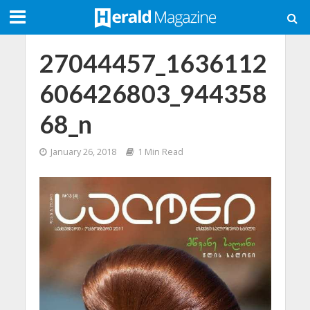
27044457_1636112
606426803_944358
68_n
January 26, 2018
1 Min Read