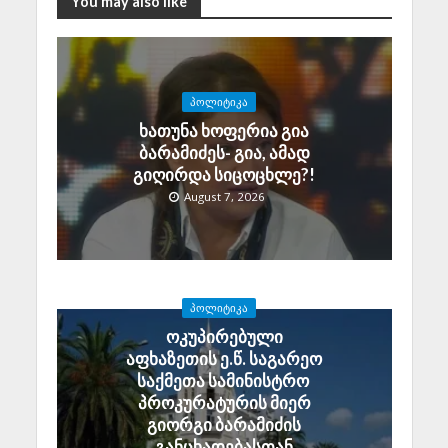
You may also like
ᲞᲝᲚᲘᲢᲘᲙᲐ
ხათუნა ხოფერია გია
ბარამიძეს- გია, ამად
გიღირდა სიცოცხლე?!
August 7, 2026
ᲞᲝᲚᲘᲢᲘᲙᲐ
ოკუპირებული
აფხაზეთის ე.წ. საგარეო
საქმეთა სამინისტრო
პროკურატურის მიერ
გიორგი ბარამიძის
განცხადებასთან