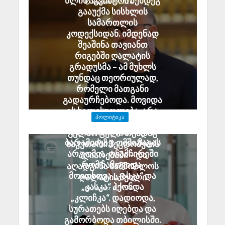
წლის აგვისტოს შემდეგ
August 8, 2026
გააუქმა სისხლის
სამართლის
კოდექსიდან. იმდენად
შეაშინა თავიანთ
რიგებში ღალატის
გრადუსმა – ამ მუხლს
თუნდაც თეორიულად,
რომელი მათგანი
გადაურჩებოდა. მოვიდა
ეს ხელისუფლება, არა
ᲞᲝᲚᲘᲢᲘᲙᲐ
უშეცდომო, მაგრამ
ანზორ მარგიანი გია
გულწრფელი თუნდაც
ბარამიძეზე: ომში მაგას
საკუთარი შეცდომების
არ უომია. ოჩამჩირეში
აღიარებაში – და
რომ ჩამოვიდა,
აღადგინა სამშობლოს
მოითხოვა „კასკა“ და
ღალატის მუხლი
„კასკა“ ჰქონდა
August 8, 2026
„კლიჩკა“. დადიოდა,
სურათებს იღებდა და
გამორბოდა თბილისში.