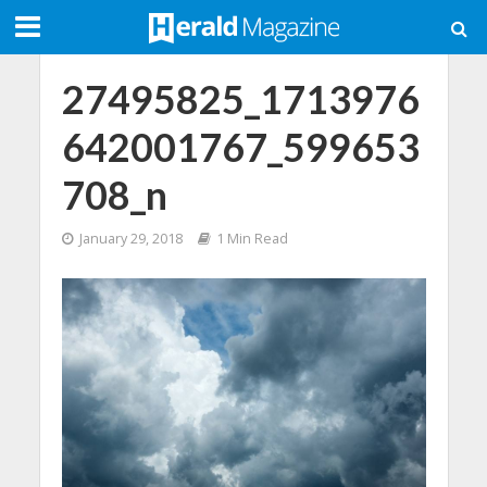
27495825_1713976
642001767_599653
708_n
January 29, 2018
1 Min Read