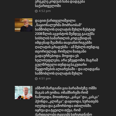
ერეკლე კოდუას ხანა დადგება
საქართველოში
4:52 pm
დავით ქართველიშვილი:
„ნაციონალურმა მოძრაობამ“
სამშობლოს ღალატის მუხლი ზუსტად
2008 წლის აგვისტოს შემდეგ გააუქმა
სისხლის სამართლის კოდექსიდან.
იმდენად შეაშინა თავიანთ რიგებში
ღალატის გრადუსმა – ამ მუხლს თუნდაც
თეორიულად, რომელი მათგანი
გადაურჩებოდა. მოვიდა ეს
ხელისუფლება, არა უშეცდომო, მაგრამ
გულწრფელი თუნდაც საკუთარი
შეცდომების აღიარებაში – და აღადგინა
სამშობლოს ღალატის მუხლი
4:51 pm
ანზორ მარგიანი გია ბარამიძეზე: ომში
მაგას არ უომია. ოჩამჩირეში რომ
ჩამოვიდა, მოითხოვა „კასკა“ და „კასკა“
ჰქონდა „კლიჩკა“. დადიოდა, სურათებს
იღებდა და გამორბოდა თბილისში.
იცრუა და ტყუილი თქვა, რომ
ქართველები ტყვეებს ხვრეტდნენო