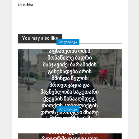
Like this:
You may also like
ᲞᲝᲚᲘᲢᲘᲙᲐ
აფხაზეთის ომის
მონაწილე ბადრი
მანჯავიძე: ბარამიძის
განცხადება არის
წმინდა წყლის
პროვოკაცია და
მავნებლობა საკუთარი
ქვეყნის წინააღმდეგ,
თითქოს კონფლიქტის
ᲞᲝᲚᲘᲢᲘᲙᲐ
დროს ქართული მხარე
ნინო ფოჩხუა: ამ
აფხაზ ტყვეებს ხვრეტდა
ყველაფერს ერთი
August 6, 2026
მიზანი აქვს, რომ
როგორმე დავეტაკოთ