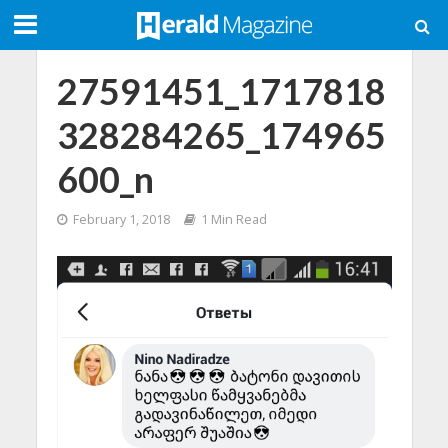
27591451_1717818
328284265_174965
600_n
February 1, 2018
1 Min Read