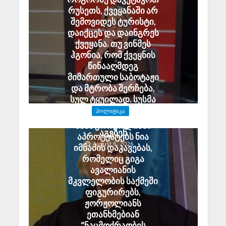
რუსეთს, ქვეყანაში არ
შემოვიდეს ტურისტი,
დაიქცეს და დაინგრეს
ქვეყანა. თუ ვინმეს
ჰგონია, რომ ქვეყნის
წინააღმდეგ
მიმართული საბოტაჟი
და მტრობა შერჩება,
სულ ტყუილად. სუსმა
გამოძიება დაიწყო და
ᲞᲝᲚᲘᲢᲘᲙᲐ
დამნაშავეები პასუხს
ნანა ჟორჟოლიანი
აგებენ
აპროტესტებს ნია
August 6, 2026
იმნაძის დაკავებას,
რომელიც გიგა
ავალიანის
მკვლელობის საქმეში
ფიგურირებს,
ჟორჟოლიანს
ეთანხმებიან
“ნაცმოძრაობის