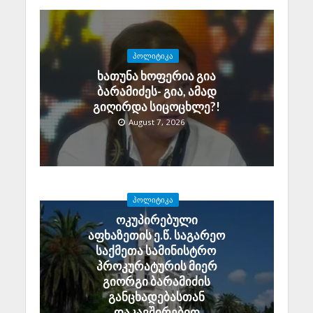
ᲞᲝᲚᲘᲢᲘᲙᲐ
ხათუნა ხოფერია გია
ბარამიძეს- გია, ამად
გიღირდა სიცოცხლე?!
August 7, 2026
ᲞᲝᲚᲘᲢᲘᲙᲐ
ოკუპირებული
აფხაზეთის ე.წ. საგარეო
საქმეთა სამინისტრო
პროკურატურის მიერ
გიორგი ბარამიძის
განცხადებასთან
დაკავშირებით